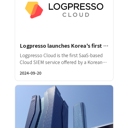
Logpresso launches Korea's first enterprise-level cloud SIEM service
Logpresso Cloud is the first SaaS-based
Cloud SIEM service offered by a Korean
vendor. This service allows
2024-09-20
comprehensive monitoring and automated
threat response across existing on-
premise infrastructure, as well as a wide
range of SaaS, PaaS, and IaaS solutions
utilized by many businesses in their daily
operations.