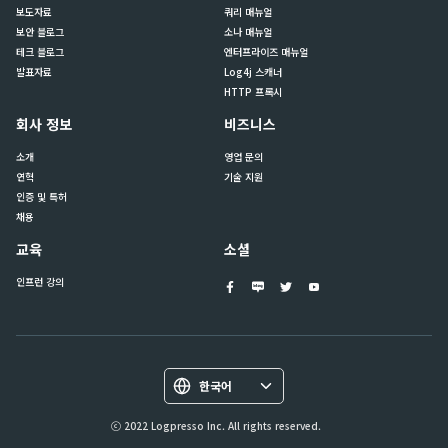
보도자료
쿼리 매뉴얼
보안 블로그
소나 매뉴얼
테크 블로그
엔터프라이즈 매뉴얼
발표자료
Log4j 스캐너
HTTP 프록시
회사 정보
비즈니스
소개
영업 문의
연혁
기술 지원
인증 및 특허
채용
교육
소셜
인프런 강의
한국어
ⓒ 2022 Logpresso Inc. All rights reserved.