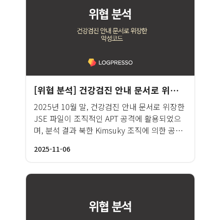
동으로 악성 코드를 삽입·배포하는 방식으로
이루어졌습니다. 이는 NPM 패키지 침해를 유
발한 최초의 공급망 웜형 악성코드로 평가되고
있습니다. 2025년 11월 24일 발생한 2차 공격
은 1차 공격과 유사한 방법론을 사용했으나, 그
규모가 훨씬 확대되어 1,000개 이상의 패키지
에서 침해가 확인되고 있습니다. Wiz의 분석에
[위협 분석] 건강검진 안내 문서로 위장한 악성코드
따르면 GitHub에서도 25,000개 이상의 저장소
에서 민감 정보가 탈취된 것으로 보고되고 있습
2025년 10월 말, 건강검진 안내 문서로 위장한
니다. 이번 사건은 Shai-Hulud와 같은 웜형 소
JSE 파일이 조직적인 APT 공격에 활용되었으
프트웨어 공급망 공격이 향후에도 반복적으로
며, 분석 결과 북한 Kimsuky 조직에 의한 공격
발생할 수 있고 고도화 될 수 있음을 보여주고
으로 판단됩니다. Kimsuky는 북한과 연계된 것
있습니다. 특히 오픈 소스를 적극 활용하는 기
2025-11-06
으로 추정되는 APT(Advanced Persistent
업들은 이러한 공급망 공격 전략을 면밀히 분석
Threat) 그룹으로, 주로 정보 수집과 관련된 각
하고, 재발 방지를 위한 보안 대응 체계를 강화
종 스파이 활동을 수행합니다.
할 필요가 있습니다.