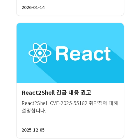
→ 주기적 C2 → 정보수집/탈취 → 원격 명령의
2026-01-14
패턴이 뚜렷했습니다. 다단계화·지속성 표준화
(작업 스케줄러/RunKey·LaunchAgents), 모듈
형 탈취, C2 중심의 동적 기능 전개가 핵심이며,
생활 밀착형 미끼와 국내 포털 유사 도메인 활
용도 증가했습니다. 이번 회고는 파일·IoC 중심
대응을 넘어 주기 실행·LOLBins·스크립트 체인
·크리덴셜 남용을 지표로 한 행위 기반 탐지와
위협 헌팅 표준을 제시했다는 점에서 의미가 있
습니다.
React2Shell 긴급 대응 권고
React2Shell CVE-2025-55182 취약점에 대해
설명합니다.
2025-12-05