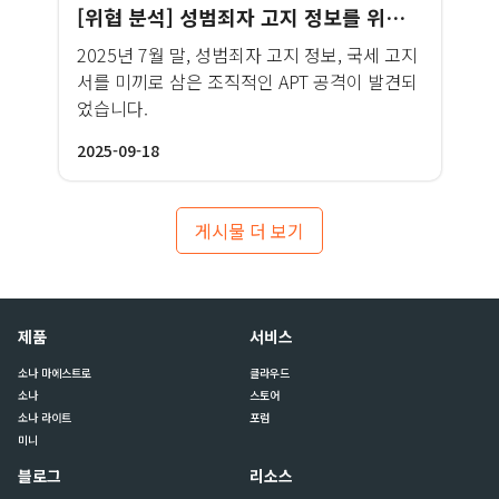
[위협 분석] 성범죄자 고지 정보를 위장한 Kimsuky 공격
2025년 7월 말, 성범죄자 고지 정보, 국세 고지
서를 미끼로 삼은 조직적인 APT 공격이 발견되
었습니다.
2025-09-18
게시물 더 보기
제품
서비스
소나 마에스트로
클라우드
소나
스토어
소나 라이트
포럼
미니
블로그
리소스